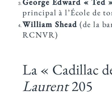
George Edward « Ted »
principal à l’École de t
William Shead
(de la ba
RCNVR)
La « Cadillac d
Laurent
205