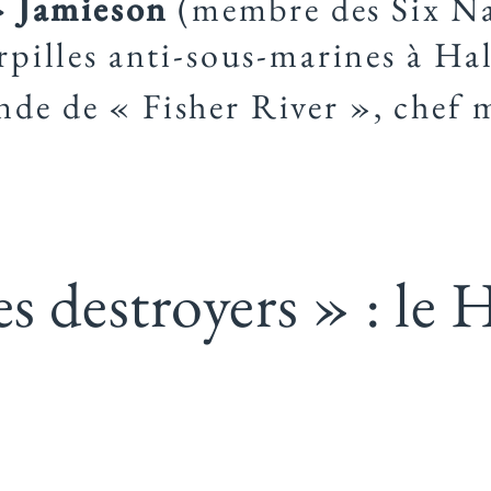
 Jamieson
(membre des Six Na
orpilles anti-sous-marines à Hal
nde de « Fisher River », chef 
es destroyers » : 