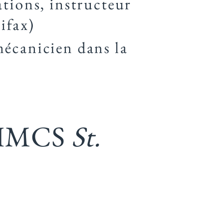
tions, instructeur
ifax)
mécanicien dans la
le HMCS
St.